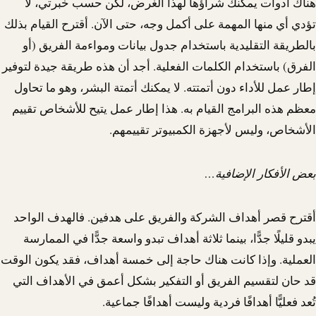
هناك أدوات يمكنك شراؤها لهذا الغرض، لكن حسب خبرتي، لا
تؤدي أي منها المهمة على أكمل وجه، حتى الآن. أقترح القيام بذلك
بالطريقة التقليدية باستخدام جدول بيانات ومواءمة الفريق (أو
الفرق) باستخدام الكلمات الفعلية. أجد أن هذه طريقة جيدة لتوفير
إطار عمل للأداء دون أتمتته. لا يمكنك أتمتة البشر، وهو ما تحاول
معظم هذه البرامج القيام به. هذا إطار عمل يتيح للأشخاص تقييم
الأشخاص، وليس لأجهزة الكمبيوتر تقييمهم.
بعض الأفكار الإضافية…
أقترح قصر أهداف الشركة والفريق على هدفين. فالهدف الواحد
يبدو قليلًا جدًّا، بينما ثلاثة أهداف تبدو واسعة جدًّا في الممارسة
العملية. وإذا كانت هناك حاجة إلى خمسة أهداف، فقد يكون الوقت
قد حان لتقسيم الفريق أو التفكير بشكل أعمق في الأهداف التي
تُعد فعليًّا أهدافًا فردية وليست أهدافًا جماعية.