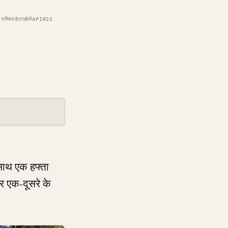
परिचय
डेटा
खोजें
API
RSS
 साथ एक हफ्ता
र एक-दूसरे के