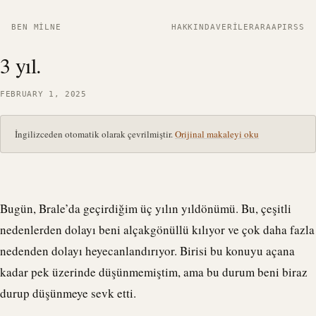
BEN MILNE
HAKKINDA
VERILER
ARA
API
RSS
3 yıl.
FEBRUARY 1, 2025
İngilizceden otomatik olarak çevrilmiştir.
Orijinal makaleyi oku
Bugün,
Brale
’da geçirdiğim üç yılın yıldönümü. Bu, çeşitli
nedenlerden dolayı beni alçakgönüllü kılıyor ve çok daha fazla
nedenden dolayı heyecanlandırıyor. Birisi bu konuyu açana
kadar pek üzerinde düşünmemiştim, ama bu durum beni biraz
durup düşünmeye sevk etti.