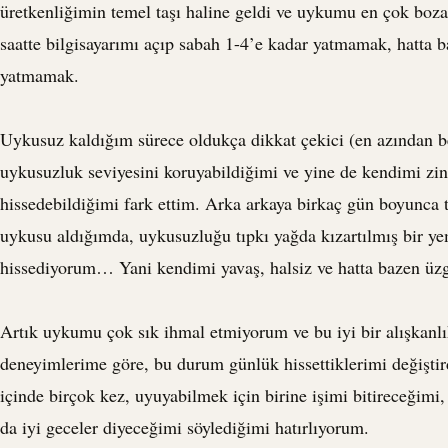
üretkenliğimin temel taşı haline geldi ve uykumu en çok bozan 
saatte bilgisayarımı açıp sabah 1-4’e kadar yatmamak, hatta b
yatmamak.
Uykusuz kaldığım sürece oldukça dikkat çekici (en azından b
uykusuzluk seviyesini koruyabildiğimi ve yine de kendimi zi
hissedebildiğimi fark ettim. Arka arkaya birkaç gün boyunca 
uykusu aldığımda, uykusuzluğu tıpkı yağda kızartılmış bir y
hissediyorum… Yani kendimi yavaş, halsiz ve hatta bazen üz
Artık uykumu çok sık ihmal etmiyorum ve bu iyi bir alışkanlı
deneyimlerime göre, bu durum günlük hissettiklerimi değiştir
içinde birçok kez, uyuyabilmek için birine işimi bitireceğimi
da iyi geceler diyeceğimi söylediğimi hatırlıyorum.