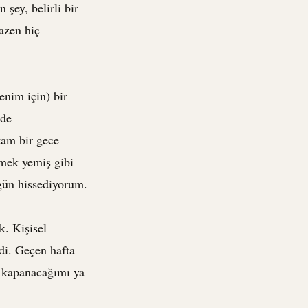
şey, belirli bir
azen hiç
enim için) bir
nde
tam bir gece
emek yemiş gibi
gün hissediyorum.
k. Kişisel
di. Geçen hafta
, kapanacağımı ya