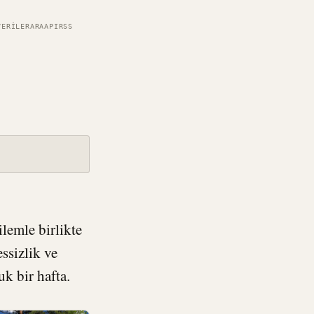
VERILER
ARA
API
RSS
ilemle birlikte
essizlik ve
k bir hafta.