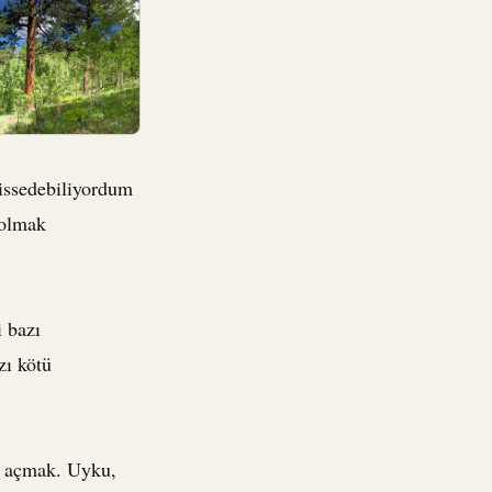
issedebiliyordum
 olmak
i bazı
zı kötü
mı açmak. Uyku,