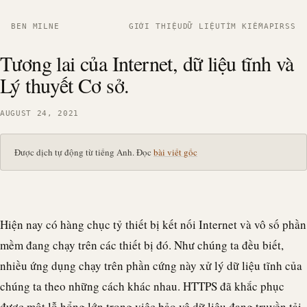
BEN MILNE
GIỚI THIỆU
DỮ LIỆU
TÌM KIẾM
API
RSS
Tương lai của Internet, dữ liệu tĩnh và
Lý thuyết Cơ sở.
AUGUST 24, 2021
Được dịch tự động từ tiếng Anh. Đọc
bài viết gốc
Hiện nay có hàng chục tỷ thiết bị kết nối Internet và vô số phần
mềm đang chạy trên các thiết bị đó. Như chúng ta đều biết,
nhiều ứng dụng chạy trên phần cứng này xử lý dữ liệu tĩnh của
chúng ta theo những cách khác nhau. HTTPS đã khắc phục
được một lỗ hổng lớn trong việc bảo vệ dữ liệu đang truyền tải,