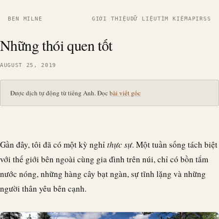
BEN MILNE
GIỚI THIỆU
DỮ LIỆU
TÌM KIẾM
API
RSS
Những thói quen tốt
AUGUST 25, 2019
Được dịch tự động từ tiếng Anh. Đọc
bài viết gốc
Gần đây, tôi đã có một kỳ nghỉ
thực sự
. Một tuần sống tách biệt
với thế giới bên ngoài cùng gia đình trên núi, chỉ có bồn tắm
nước nóng, những hàng cây bạt ngàn, sự tĩnh lặng và những
người thân yêu bên cạnh.