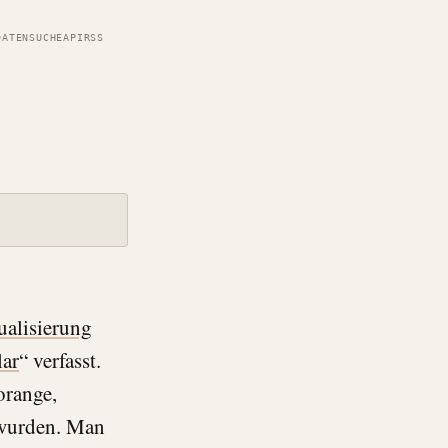
DATEN
SUCHE
API
RSS
ualisierung
lar
“ verfasst.
orange,
 wurden. Man