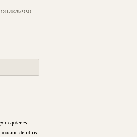
ATOS
BUSCAR
API
RSS
para quienes
inuación de otros