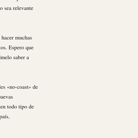
o sea relevante
a hacer muchas
ctos. Espero que
édmelo saber a
des «no-coast» de
nuevas
en todo tipo de
país
.