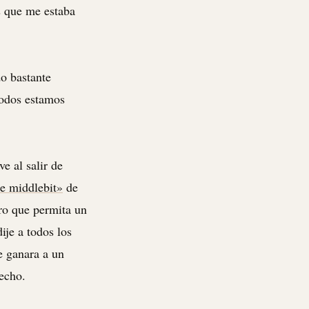
s que me estaba
o bastante
Todos estamos
e al salir de
he middlebit»
de
ro que permita un
ije a todos los
e ganara a un
hecho.