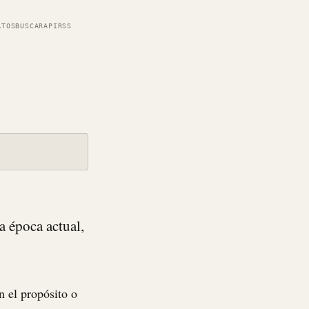
ATOS
BUSCAR
API
RSS
 época actual,
n el propósito o