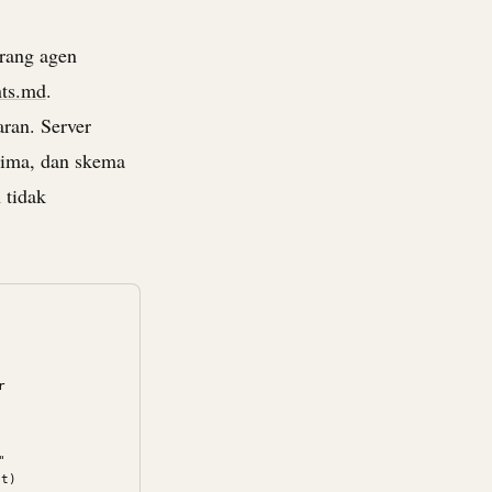
orang agen
nts.md
.
ran. Server
erima, dan skema
 tidak




t)
