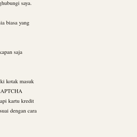
ghubungi saya.
ia biasa yang
kapan saja
liki kotak masuk
k. CAPTCHA
pi kartu kredit
suai dengan cara