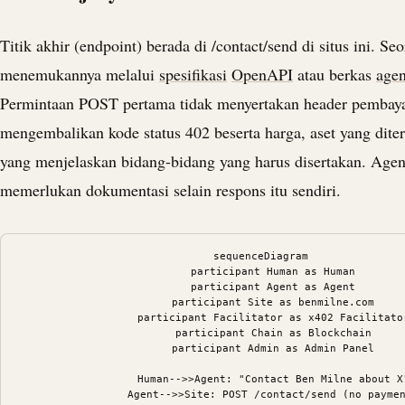
Titik akhir (endpoint) berada di /contact/send di situs ini. Se
menemukannya melalui
spesifikasi
OpenAPI
atau berkas
age
Permintaan POST pertama tidak menyertakan header pembaya
mengembalikan kode status 402 beserta harga, aset yang dit
yang menjelaskan bidang-bidang yang harus disertakan. Agen
memerlukan dokumentasi selain respons itu sendiri.
sequenceDiagram

    participant Human as Human

    participant Agent as Agent

    participant Site as benmilne.com

    participant Facilitator as x402 Facilitator
    participant Chain as Blockchain

    participant Admin as Admin Panel

    Human-->>Agent: "Contact Ben Milne about X"
    Agent-->>Site: POST /contact/send (no paymen