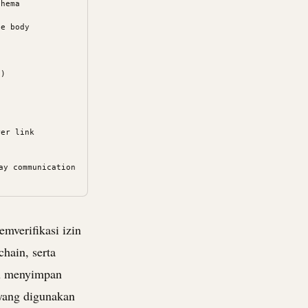
hema

e body

)

er link

y communication

mverifikasi izin
hain, serta
lu menyimpan
yang digunakan