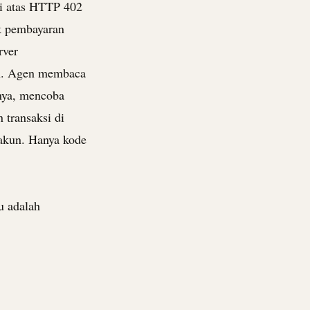
di atas HTTP 402
uk pembayaran
rver
n
. Agen membaca
nya, mencoba
 transaksi di
 akun. Hanya kode
u adalah