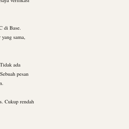
saya verifikasi
 di Base.
r yang sama,
 Tidak ada
. Sebuah pesan
n.
s. Cukup rendah