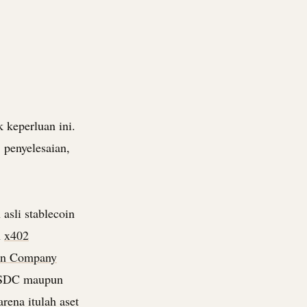
 keperluan ini.
 penyelesaian,
 asli
stablecoin
h
x402
in Company
SDC
maupun
ena itulah aset