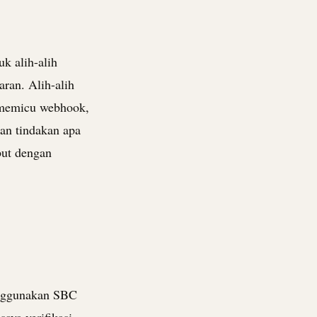
k alih-alih
ran. Alih-alih
memicu webhook,
an tindakan apa
but dengan
nggunakan SBC