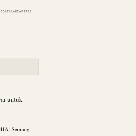
NG
DATA
CARI
API
RSS
yar untuk
CHA. Seorang