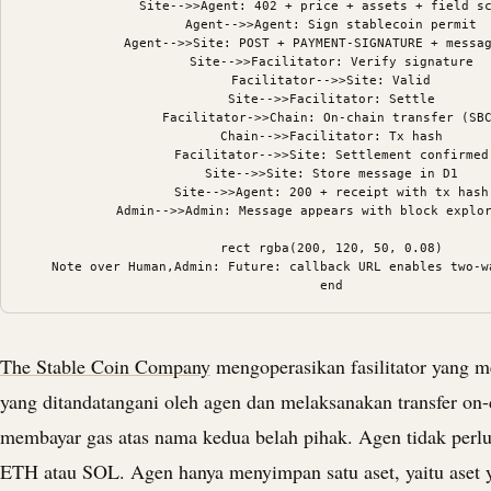
    Site-->>Agent: 402 + price + assets + field sc
    Agent-->>Agent: Sign stablecoin permit

    Agent-->>Site: POST + PAYMENT-SIGNATURE + messag
    Site-->>Facilitator: Verify signature

    Facilitator-->>Site: Valid

    Site-->>Facilitator: Settle

    Facilitator->>Chain: On-chain transfer (SBC
    Chain-->>Facilitator: Tx hash

    Facilitator-->>Site: Settlement confirmed

    Site-->>Site: Store message in D1

    Site-->>Agent: 200 + receipt with tx hash

    Admin-->>Admin: Message appears with block explor
    rect rgba(200, 120, 50, 0.08)

    Note over Human,Admin: Future: callback URL enables two-wa
The Stable Coin Company
mengoperasikan fasilitator yang me
yang ditandatangani oleh agen dan melaksanakan transfer on-c
membayar gas atas nama kedua belah pihak. Agen tidak per
ETH atau SOL. Agen hanya menyimpan satu aset, yaitu aset 