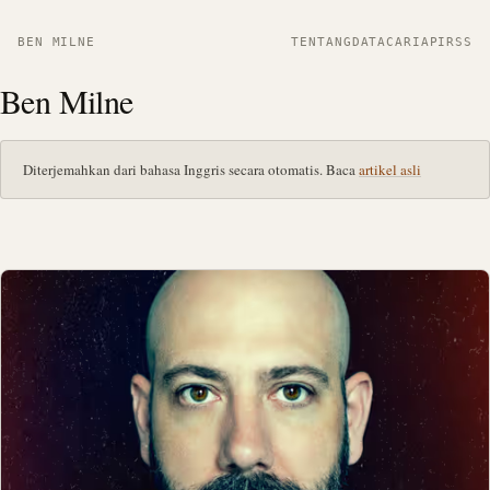
BEN MILNE
TENTANG
DATA
CARI
API
RSS
Ben Milne
Diterjemahkan dari bahasa Inggris secara otomatis. Baca
artikel asli