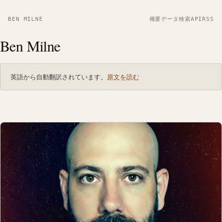
BEN MILNE
概要
データ
検索
API
RSS
Ben Milne
英語から自動翻訳されています。
原文を読む