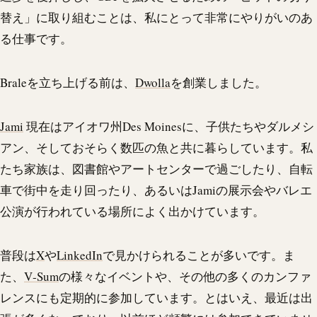
替え」に取り組むことは、私にとって非常にやりがいのあ
る仕事です。
Braleを立ち上げる前は、
Dwolla
を創業しました。
Jami
現在はアイオワ州Des Moinesに、子供たちやダルメシ
アン、そしておそらく数匹の魚と共に暮らしています。私
たち家族は、図書館やアートセンターで過ごしたり、自転
車で街中を走り回ったり、あるいはJamiの展示会やバレエ
公演が行われている場所によく出かけています。
普段は
X
や
LinkedIn
で見かけられることが多いです。ま
た、
V‑Sum
の様々なイベントや、その他の多くのカンファ
レンスにも定期的に参加しています。とはいえ、最近は出