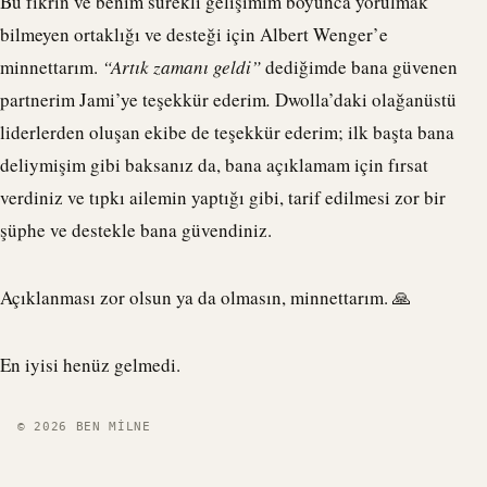
Bu fikrin ve benim sürekli gelişimim boyunca yorulmak
bilmeyen ortaklığı ve desteği için Albert Wenger’e
minnettarım.
“Artık zamanı geldi”
dediğimde bana güvenen
partnerim Jami’ye teşekkür ederim
.
Dwolla
’daki olağanüstü
liderlerden oluşan ekibe de teşekkür ederim; ilk başta bana
deliymişim gibi baksanız da, bana açıklamam için fırsat
verdiniz ve tıpkı ailemin yaptığı gibi, tarif edilmesi zor bir
şüphe ve destekle bana güvendiniz.
Açıklanması zor olsun ya da olmasın, minnettarım. 🙏
En iyisi henüz gelmedi.
© 2026 BEN MILNE