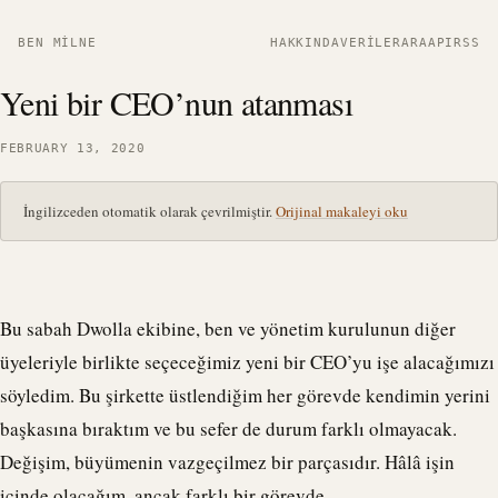
BEN MILNE
HAKKINDA
VERILER
ARA
API
RSS
Yeni bir CEO’nun atanması
FEBRUARY 13, 2020
İngilizceden otomatik olarak çevrilmiştir.
Orijinal makaleyi oku
Bu sabah
Dwolla
ekibine, ben ve yönetim kurulunun diğer
üyeleriyle birlikte seçeceğimiz yeni bir CEO’yu işe alacağımızı
söyledim. Bu şirkette üstlendiğim her görevde kendimin yerini
başkasına bıraktım ve bu sefer de durum farklı olmayacak.
Değişim, büyümenin vazgeçilmez bir parçasıdır. Hâlâ işin
içinde olacağım, ancak farklı bir görevde.