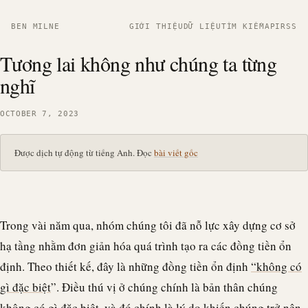
BEN MILNE
GIỚI THIỆU
DỮ LIỆU
TÌM KIẾM
API
RSS
Tương lai không như chúng ta từng
nghĩ
OCTOBER 7, 2023
Được dịch tự động từ tiếng Anh. Đọc
bài viết gốc
Trong vài năm qua, nhóm chúng tôi đã nỗ lực xây dựng cơ sở
hạ tầng nhằm đơn giản hóa quá trình tạo ra các đồng tiền ổn
định. Theo thiết kế, đây là những đồng tiền ổn định
“không có
gì đặc biệt
”. Điều thú vị ở chúng chính là bản thân chúng
không có gì đặc biệt, và đó chính là lý do khiến chúng trở nên