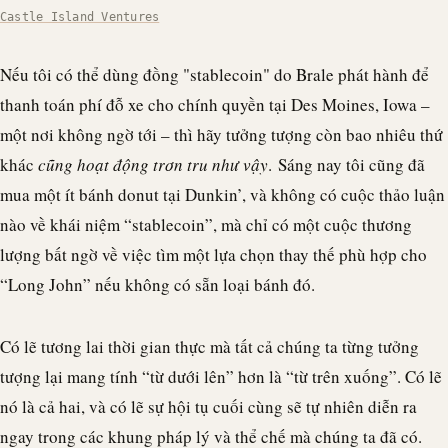
Castle Island Ventures
Nếu tôi có thể dùng đồng "
stablecoin
" do
Brale
phát hành để
thanh toán phí đỗ xe cho chính quyền tại Des Moines, Iowa –
một nơi không ngờ tới – thì hãy tưởng tượng còn bao nhiêu thứ
khác
cũng hoạt động trơn tru như vậy
. Sáng nay tôi cũng đã
mua một ít bánh donut tại Dunkin’, và không có cuộc thảo luận
nào về khái niệm “
stablecoin
”, mà chỉ có một cuộc thương
lượng bất ngờ về việc tìm một lựa chọn thay thế phù hợp cho
“Long John” nếu không có sẵn loại bánh đó.
Có lẽ tương lai thời gian thực mà tất cả chúng ta từng tưởng
tượng lại mang tính “từ dưới lên” hơn là “từ trên xuống”. Có lẽ
nó là cả hai, và có lẽ sự hội tụ cuối cùng sẽ tự nhiên diễn ra
ngay trong các khung pháp lý và thể chế mà chúng ta đã có.