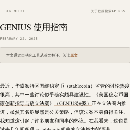
BEN MILNE
关于
数据
搜索
API
RSS
GENIUS 使用指南
FEBRUARY 22, 2025
本文通过自动化工具从英文翻译。阅读
原文
最近，华盛顿特区围绕
稳定币
（
stablecoin
）监管的讨论热度
很高，其中一些讨论似乎确实颇具建设性。《
美国稳定币国
家创新指导与确立法案
》
（GENIUS法案）
正在立法圈内推
进，虽然其名称显然是公关策略，但该法案本身值得关注。
我知道这引起了许多朋友和同事的热议。在我看来，这也是
过去几年间多项与
stablecoin
相关的立法努力的演进。