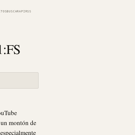
ATOS
BUSCAR
API
RSS
1:FS
YouTube
o un montón de
especialmente