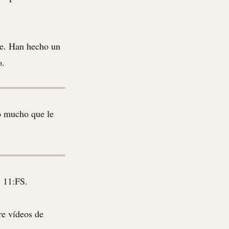
se. Han hecho un
o.
o mucho que le
 11:FS.
re vídeos de