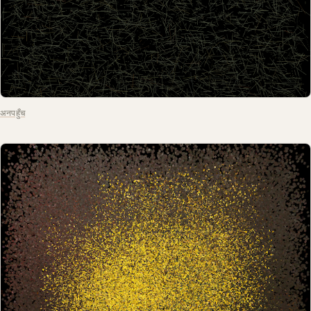
अनपहुँच