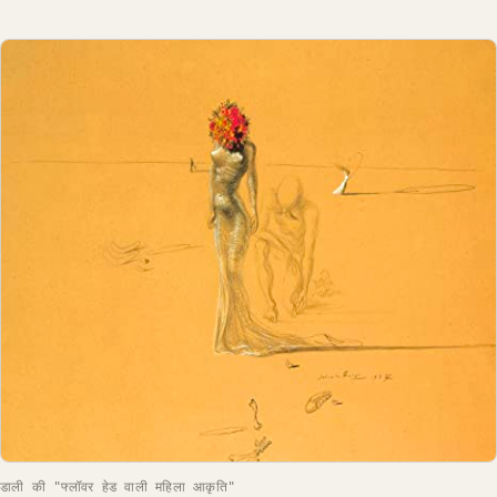
डाली की "फ्लॉवर हेड वाली महिला आकृति"