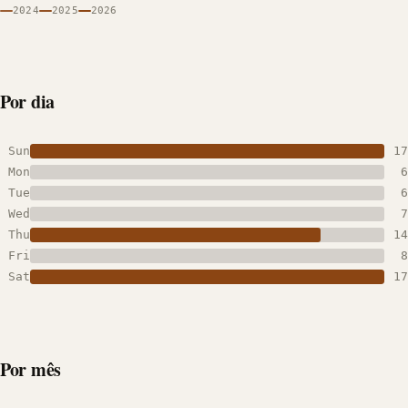
2024
2025
2026
Por dia
Sun
17
Mon
6
Tue
6
Wed
7
Thu
14
Fri
8
Sat
17
Por mês