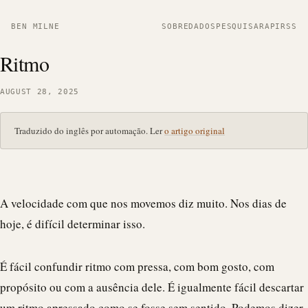
BEN MILNE
SOBRE
DADOS
PESQUISAR
API
RSS
Ritmo
AUGUST 28, 2025
Traduzido do inglês por automação. Ler
o artigo original
A velocidade com que nos movemos diz muito. Nos dias de
hoje, é difícil determinar isso.
É fácil confundir ritmo com pressa, com bom gosto, com
propósito ou com a ausência dele. É igualmente fácil descartar
um ritmo apressado como se fosse sem sentido. Podemos dizer