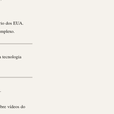
ário dos EUA.
omplexo.
 tecnologia
.
obre vídeos do