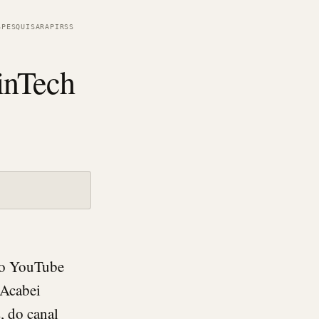
S
PESQUISAR
API
RSS
inTech
o o YouTube
 Acabei
, do canal