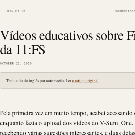
BEN MILNE
SOBRE
DADO
Vídeos educativos sobre F
da 11:FS
OCTOBER 22, 2020
Traduzido do inglês por automação. Ler
o artigo original
Pela primeira vez em muito tempo, acabei acessand
enquanto fazia o upload
dos vídeos do V-Sum_One
.
recebendo várias sugestões interessantes, e duas delas