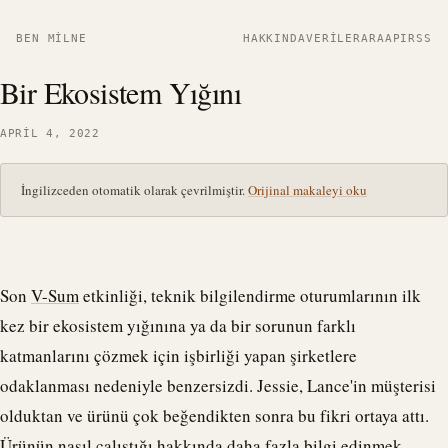
BEN MILNE
HAKKINDA
VERILER
ARA
API
RSS
Bir Ekosistem Yığını
APRIL 4, 2022
İngilizceden otomatik olarak çevrilmiştir.
Orijinal makaleyi oku
Son
V-Sum
etkinliği, teknik bilgilendirme oturumlarının ilk
kez bir ekosistem yığınına ya da bir sorunun farklı
katmanlarını çözmek için işbirliği yapan şirketlere
odaklanması nedeniyle benzersizdi. Jessie, Lance'in müşterisi
olduktan ve ürünü çok beğendikten sonra bu fikri ortaya attı.
Ürünün nasıl çalıştığı hakkında daha fazla bilgi edinmek