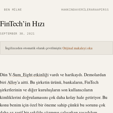
BEN MILNE
HAKKINDA
VERILER
ARA
API
RSS
FinTech’in Hızı
SEPTEMBER 30, 2021
İngilizceden otomatik olarak çevrilmiştir.
Orijinal makaleyi oku
Dün
V-Sum_Eight etkinliği
vardı ve harikaydı. Demolardan
biri
Alloy
'a aitti. Bu şirketin ürünü, bankaların, FinTech
şirketlerinin ve diğer kuruluşların son kullanıcıların
kimliklerini doğrulamasını çok daha kolay hale getiriyor. Bu
konu benim için özel bir öneme sahip çünkü bu sorunu çok
daha az zarif bir şekilde çözmeye çalışırken yaşadığım