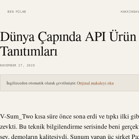
BEN MILNE
HAKKINDA
Dünya Çapında API Ürün
Tanıtımları
NOVEMBER 27, 2020
İngilizceden otomatik olarak çevrilmiştir.
Orijinal makaleyi oku
V-Sum_Two kısa süre önce sona erdi ve tıpkı ilki gib
zevkti. Bu teknik bilgilendirme serisinde beni gerçek
şey, demoların kalitesiydi. Sunum yapan üç şirket
Pa