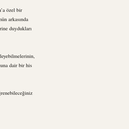
’a özel bir
ünün arkasında
rine duydukları
leyebilmelerinin,
una dair bir his
ğrenebileceğiniz