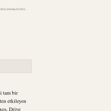
VERILER
ARA
API
RSS
i tam bir
ten etkileyen
xos
,
Drive