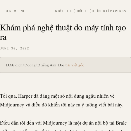
BEN MILNE
GIỚI THIỆU
DỮ LIỆU
TÌM KIẾM
API
RSS
Khám phá nghệ thuật do máy tính tạo
ra
JUNE 30, 2022
Được dịch tự động từ tiếng Anh. Đọc
bài viết gốc
Tối qua, Harper đã đăng
một số nội dung ngẫu nhiên
về
Midjourney và điều đó khiến tôi nảy ra ý tưởng viết bài này.
Điều dẫn tôi đến với Midjourney là một dự án nội bộ tại
Brale