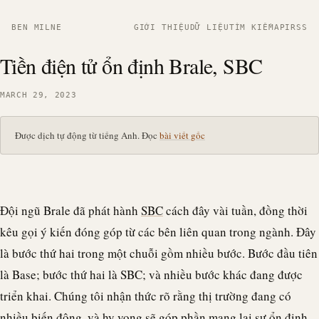
BEN MILNE
GIỚI THIỆU
DỮ LIỆU
TÌM KIẾM
API
RSS
Tiền điện tử ổn định Brale, SBC
MARCH 29, 2023
Được dịch tự động từ tiếng Anh. Đọc
bài viết gốc
Đội ngũ
Brale
đã phát hành
SBC
cách đây vài tuần, đồng thời
kêu gọi ý kiến đóng góp từ các bên liên quan trong ngành. Đây
là bước thứ hai trong một chuỗi gồm nhiều bước. Bước đầu tiên
là Base; bước thứ hai là SBC; và nhiều bước khác đang được
triển khai. Chúng tôi nhận thức rõ rằng thị trường đang có
nhiều biến động, và hy vọng sẽ góp phần mang lại sự ổn định