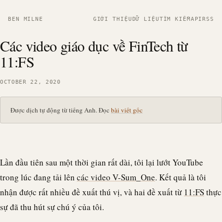
BEN MILNE
GIỚI THIỆU
DỮ LIỆU
TÌM KIẾM
API
RSS
Các video giáo dục về FinTech từ
11:FS
OCTOBER 22, 2020
Được dịch tự động từ tiếng Anh. Đọc
bài viết gốc
Lần đầu tiên sau một thời gian rất dài, tôi lại lướt YouTube
trong lúc đang tải lên
các video V-Sum_One
. Kết quả là tôi
nhận được rất nhiều đề xuất thú vị, và hai đề xuất từ
11:FS
thực
sự đã thu hút sự chú ý của tôi.