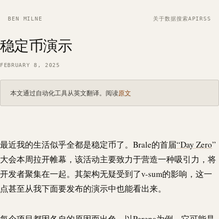
BEN MILNE
关于
数据
搜索
API
RSS
稳定币演示
FEBRUARY 8, 2025
本文通过自动化工具从英文翻译。阅读
原文
最近我的生活似乎全都是稳定币了。
Brale
的首届
“Day Zero
”
大会本周拉开帷幕，该活动主要致力于营造一种吸引力，将
开发者聚集在一起。其架构无疑受到了v-sum的影响，这一
点甚至从我下面要发布的演示中也能看出来。
每个项目都因各自的原因而出色。
以Perena
为例，它可能是