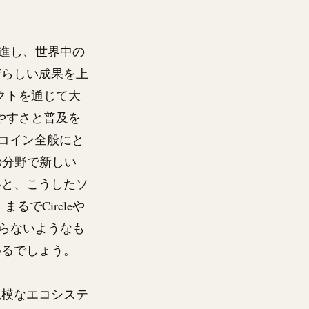
進し、世界中の
晴らしい成果を上
クトを通じて大
やすさと普及を
コイン全般にと
の分野で新しい
いと、こうしたソ
でCircleや
ならないようなも
めるでしょう。
規模なエコシステ