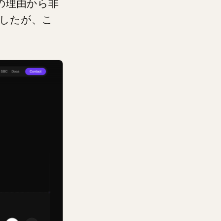
の理由から非
したが、こ