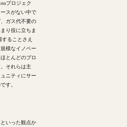
oin
プロジェク
ソースがない中で
グ、ガス代不要の
あまり役に立ちま
場することさえ
大規模なイノベー
、ほとんどのプロ
す。それらは主
ミュニティにサー
のです。
高といった観点か