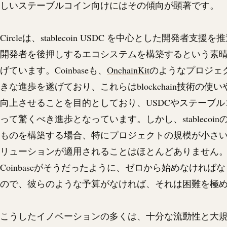
しいステーブルコイン向けにはその傾向が顕著です。
Circleは、
stablecoin
USDC
を中心とした開発者支援を推
開発者を後押しするエコシステムを構築するという素
げています。Coinbaseも、
OnchainKit
のようなプロジェ
きな進歩を遂げており、これらは
blockchain
技術の使い
向上させることを目的としており、
USDC
やステーブル
って驚くべき進歩となっています。しかし、
stablecoin
ものを構築する場合、特にプロジェクトの規模が小さ
リューションが適用されることはほとんどありません。 まる
Coinbaseがそうだったように、ゼロから始めなければ
ので、彼らのような予算がなければ、それは困難を極
こうしたイノベーションの多くは、十分な流動性と大