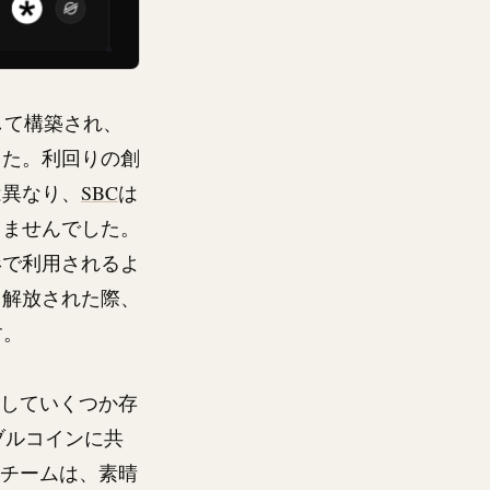
して構築され、
した。利回りの創
は異なり、
SBC
は
りませんでした。
形で利用されるよ
ら解放された際、
す。
としていくつか存
ブルコインに共
うチームは、素晴