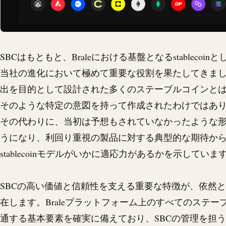
SBCはもともと、
Brale
における基盤となる
stablecoin
と
当社の進化において極めて重要な役割を果たしてきま
出を目的として設計された多くのステーブルコインと
そのような特定の意図を持って作成されたわけではあ
その代わりに、当初は予想もされていなかったような
うになり、利回り重視の製品に対する典型的な期待か
stablecoin
モデルがいかに適応力があるかを示していま
SBCの高い価値と信頼性を支える重要な特徴が、依然
在します。
Brale
プラットフォーム上のすべてのステー
通する
基本
要素を確実に備えており、SBCの管理を担