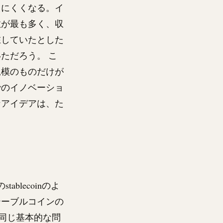
えにくくなる。イ
数が最も多く、収
在していたとした
ただろう。 こ
規模のものだけが
でのイノベーショ
なアイデアは、た
。
の
stablecoin
のよ
テーブルコインの
同じ基本的な問