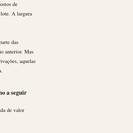
postos de
lote. A largura
parte das
ção anterior. Mas
rivações, aquelas
a.
ho a seguir
da de valor