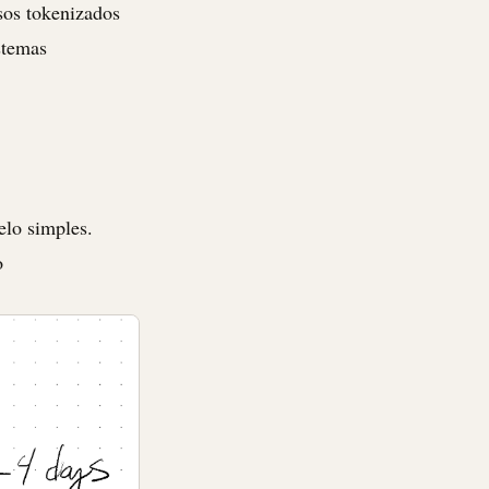
sos tokenizados
stemas
elo simples.
o