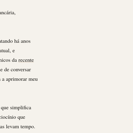
ancária,
ntando há anos
tual, e
únicos da
recente
e de conversar
m a aprimorar meu
que simplifica
ciocínio que
isas levam tempo.