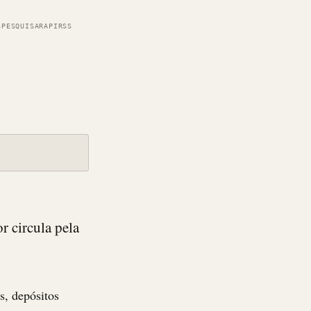
S
PESQUISAR
API
RSS
 circula pela
s, depósitos