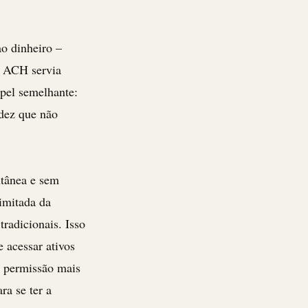
ao dinheiro –
,
ACH
servia
pel semelhante:
idez que não
ntânea e sem
limitada da
radicionais. Isso
 acessar ativos
m permissão mais
ra se ter a