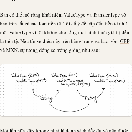
Bạn có thể mở rộng khái niệm ValueType và TransferType vô
hạn trên tất cả các loại tiền tệ. Tôi cố ý đề cập đến tiền tệ như
một ValueType vì tôi không cho rằng mọi hình thức giá trị đều
là tiền tệ. Nếu tôi vẽ điều này trên bảng trắng và bao gồm
GBP
và
MXN
, sự tương đồng sẽ trông giống như sau:
Một lần nữa, đây không phải là danh sách đầy đủ và nên được