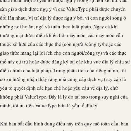
khác nhau. Một số yếu tố được ngụ ý trong sự liên kết đó. Các
sàn giao dịch được ngụ ý vì các ValueType phải được chuyển
đổi lẫn nhau. Vị trí địa lý được ngụ ý bởi vì con người sống ở
những nơi họ ăn, ngủ và tuân theo luật pháp. Ngay cả khi
thương mại được điều khiển bởi máy móc, các máy móc vẫn
thuộc sở hữu của các thực thể (con người/công ty/hoặc các
giao thức mang lại lợi ích cho con người/công ty) và các thực
thể này cư trú hoặc được đăng ký tại các khu vực địa lý chịu sự
điều chỉnh của luật pháp. Trong phân tích của riêng mình, tôi
có xu hướng nhận thấy rằng nhà cung cấp dịch vụ truy cập là
yếu tố quyết định các hạn chế hoặc yêu cầu về địa lý, chứ
không phải ValueType. Đây là lý do tại sao trong suy nghĩ của
mình, tôi ưu tiên ValueType hơn là yếu tố địa lý.
Khi bạn bắt đầu hình dung điều này trên quy mô toàn cầu, bạn