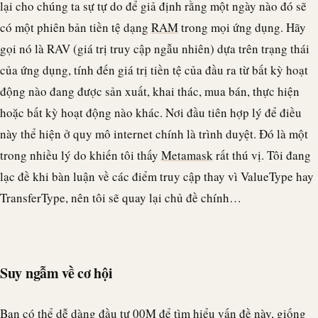
lại cho chúng ta sự tự do để giả định rằng một ngày nào đó sẽ
có một phiên bản tiền tệ dạng
RAM
trong mọi ứng dụng. Hãy
gọi nó là RAV (giá trị truy cập ngẫu nhiên) dựa trên trạng thái
của ứng dụng, tính đến giá trị tiền tệ của đầu ra từ bất kỳ hoạt
động nào đang được sản xuất, khai thác, mua bán, thực hiện
hoặc bất kỳ hoạt động nào khác. Nơi đầu tiên hợp lý để điều
này thể hiện ở quy mô internet chính là trình duyệt. Đó là một
trong nhiều lý do khiến tôi thấy
Metamask
rất thú vị. Tôi đang
lạc đề khi bàn luận về các điểm truy cập thay vì ValueType hay
TransferType, nên tôi sẽ quay lại chủ đề chính…
Suy ngẫm về cơ hội
Bạn có thể dễ dàng đầu tư 00M để tìm hiểu vấn đề này, giống