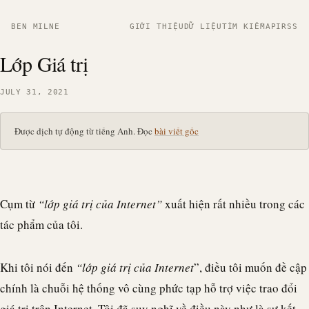
BEN MILNE
GIỚI THIỆU
DỮ LIỆU
TÌM KIẾM
API
RSS
Lớp Giá trị
JULY 31, 2021
Được dịch tự động từ tiếng Anh. Đọc
bài viết gốc
Cụm từ
“lớp giá trị của Internet”
xuất hiện rất nhiều trong các
tác phẩm của tôi.
Khi tôi nói đến
“lớp giá trị của Internet
”, điều tôi muốn đề cập
chính là chuỗi hệ thống vô cùng phức tạp hỗ trợ việc trao đổi
giá trị trên Internet. Tôi đã suy nghĩ về điều này như là sự kết