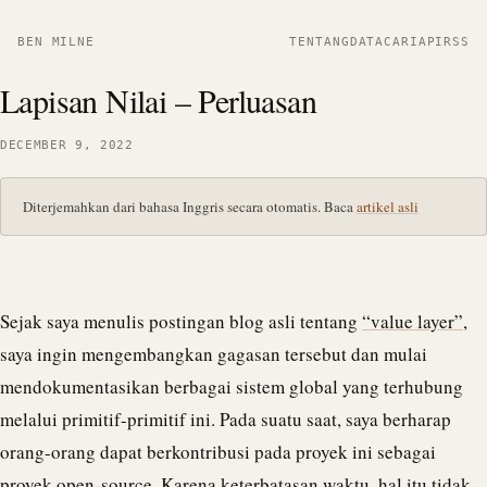
BEN MILNE
TENTANG
DATA
CARI
API
RSS
Lapisan Nilai – Perluasan
DECEMBER 9, 2022
Diterjemahkan dari bahasa Inggris secara otomatis. Baca
artikel asli
Sejak saya menulis postingan blog asli tentang
“value layer”
,
saya ingin mengembangkan gagasan tersebut dan mulai
mendokumentasikan berbagai sistem global yang terhubung
melalui primitif-primitif ini. Pada suatu saat, saya berharap
orang-orang dapat berkontribusi pada proyek ini sebagai
proyek open-source. Karena keterbatasan waktu, hal itu tidak