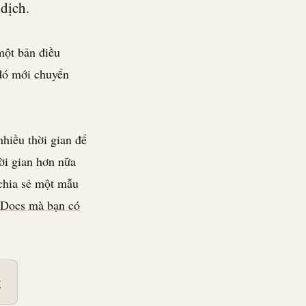
 dịch.
ột bản điều
đó mới chuyển
nhiều thời gian để
ời gian hơn nữa
 chia sẻ một mẫu
 Docs mà bạn có
g