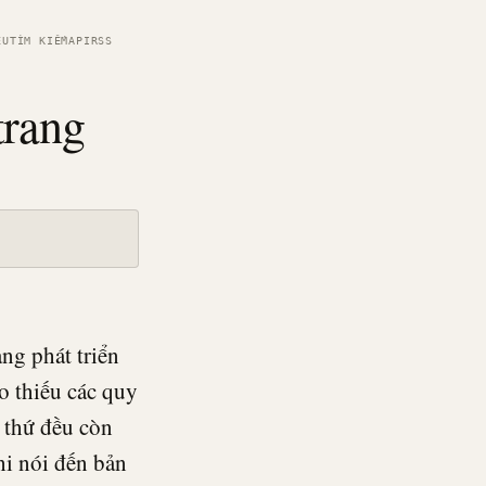
ỆU
TÌM KIẾM
API
RSS
trang
ng phát triển
o thiếu các quy
i thứ đều còn
hi nói đến bản