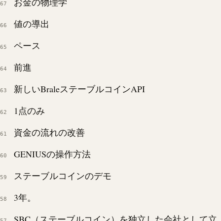
お金の物理学
67
値の導出
66
ペース
65
前進
64
新しいBraleステーブルコインAPI
63
1点のみ
62
資金の流れの改善
61
GENIUSの操作方法
60
ステーブルコインのデモ
59
3年。
58
SBC（ステーブルコイン）を独立した会社として立
57