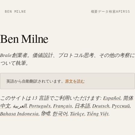
BEN MILNE
概要
データ
検索
API
RSS
Ben Milne
Brale創業者。価値設計、プロトコル思考、その他の考察に
ついて執筆。
英語から自動翻訳されています。
原文を読む
このサイトは 13 言語でご利用いただけます:
Español
,
简体
中文
,
العربية
,
Português
,
Français
,
日本語
,
Deutsch
,
Русский
,
Bahasa Indonesia
,
हिन्दी
,
한국어
,
Türkçe
,
Tiếng Việt
.