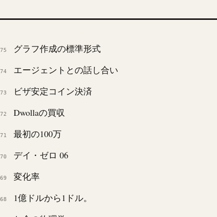
グラフ作成の標準形式
75
エージェントとの話し合い
74
ビザ安定コイン決済
73
Dwollaの買収
72
最初の100万
71
デイ・ゼロ 06
70
変化率
69
1億ドルから1ドル。
68