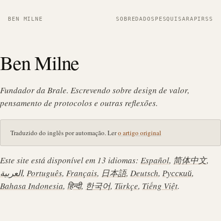
BEN MILNE
SOBRE
DADOS
PESQUISAR
API
RSS
Ben Milne
Fundador da Brale. Escrevendo sobre design de valor,
pensamento de protocolos e outras reflexões.
Traduzido do inglês por automação. Ler
o artigo original
Este site está disponível em 13 idiomas:
Español
,
简体中文
,
العربية
,
Português
,
Français
,
日本語
,
Deutsch
,
Русский
,
Bahasa Indonesia
,
हिन्दी
,
한국어
,
Türkçe
,
Tiếng Việt
.